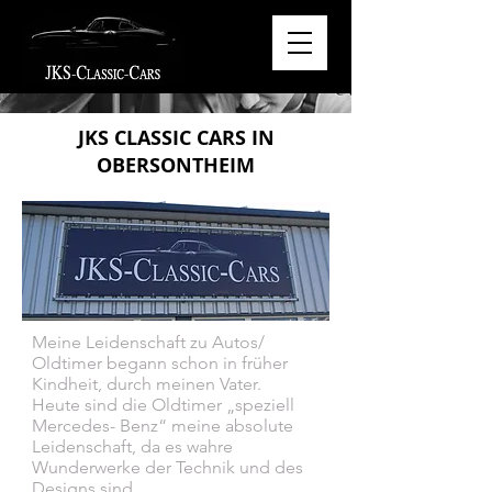
JKS CLASSIC CARS IN
OBERSONTHEIM
Meine Leidenschaft zu Autos/
Oldtimer begann schon in früher
Kindheit, durch meinen Vater.
Heute sind die Oldtimer „speziell
Mercedes- Benz“ meine absolute
Leidenschaft, da es wahre
Wunderwerke der Technik und des
Designs sind.