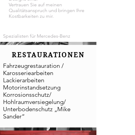
Vertrauen Sie auf meinen
Qualitätsanspruch und bringen Ihre
Kostbarkeiten zu mir.
Spezialisten für Mercedes-Benz
RESTAURATIONEN
Fahrzeugrestauration /
Karosseriearbeiten
Lackierarbeiten
Motorinstandsetzung
Korrosionsschutz/
Hohlraumversiegelung/
Unterbodenschutz „Mike
Sander“